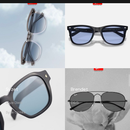
Syzet
Brendet
Syze Dielli
D&G
Syze Optike
Etnia Barcelona
Giorgio Armani