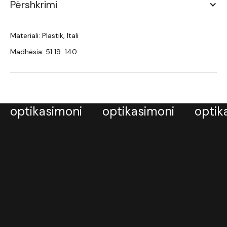
Përshkrimi
Materiali: Plastik, Itali
Madhësia: 51 19 140
optikasimoni
optikasimoni
optik