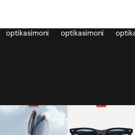
optikasimoni
optikasimoni
optik