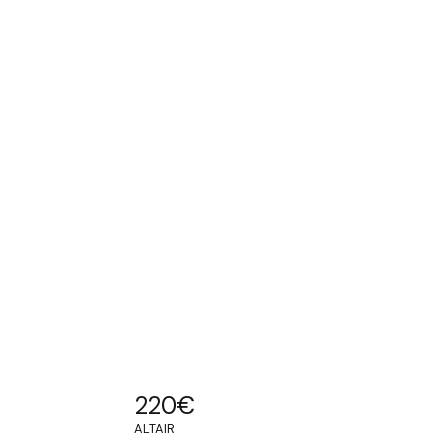
220
€
ALTAIR