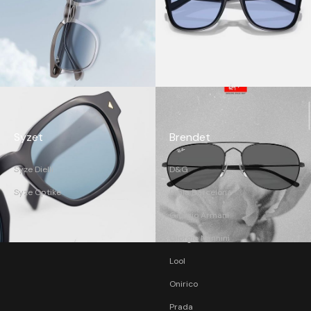
Syzet
Brendet
Syze Dielli
D&G
Syze Optike
Etnia Barcelona
Giorgio Armani
Giorgio Nannini
Lool
Onirico
Prada