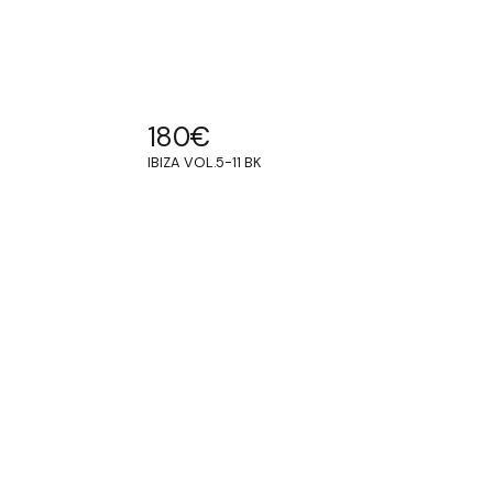
180
€
IBIZA VOL.5-11 BK