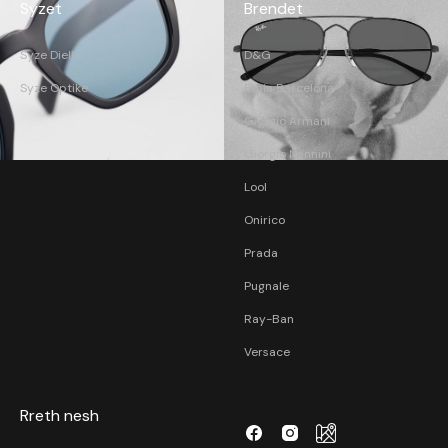
Syzet
Brendet
Syze Dielli
D&G
Syze Optike
Etnia Barcelona
Giorgio Armani
Giorgio Nannini
Lool
Onirico
Prada
Pugnale
Ray-Ban
Versace
Rreth nesh