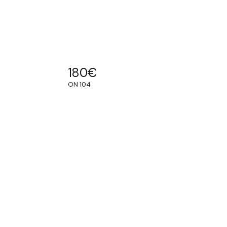
180
€
ON 104