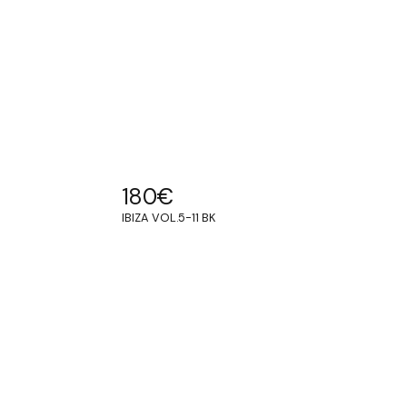
180
€
IBIZA VOL.5-11 BK