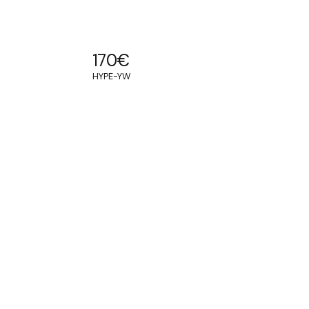
170
€
HYPE-YW