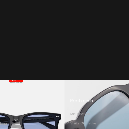
Rreth nesh
Mbi Optikën
Vizita Okulistike
lona