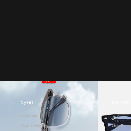
Syzet
Brendet
Syze Dielli
D&G
Syze Optike
Etnia Barce