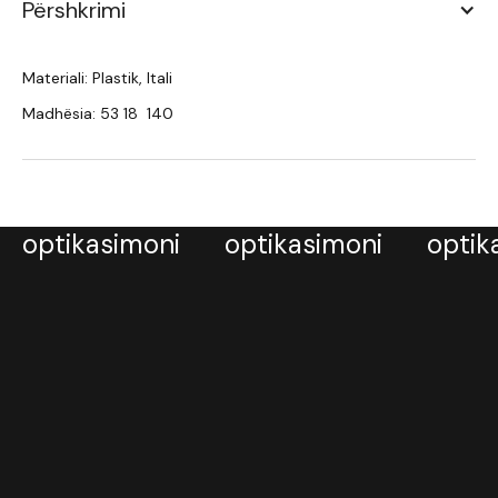
Përshkrimi
Materiali: Plastik, Itali
Madhësia: 53 18 140
optikasimoni
optikasimoni
optik