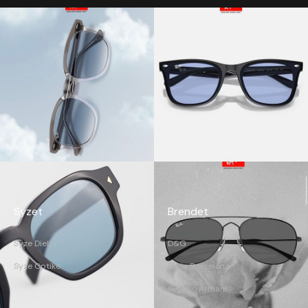
Syzet
Brendet
Syze Dielli
D&G
Syze Optike
Etnia Barcelona
Giorgio Armani