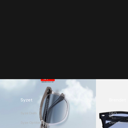
Syzet
Brendet
Syze Dielli
D&G
Syze Optike
Etnia Barce