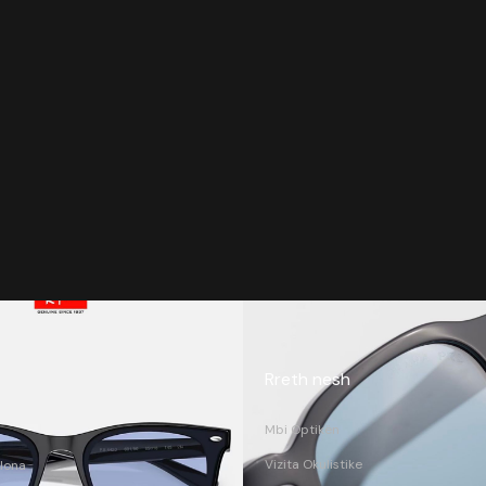
Rreth nesh
Mbi Optikën
Vizita Okulistike
lona