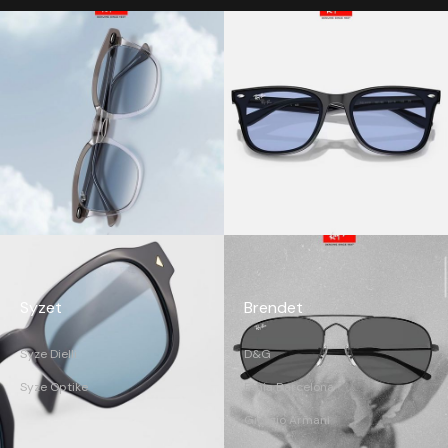
Syzet
Brendet
Syze Dielli
D&G
Syze Optike
Etnia Barcelona
Giorgio Armani