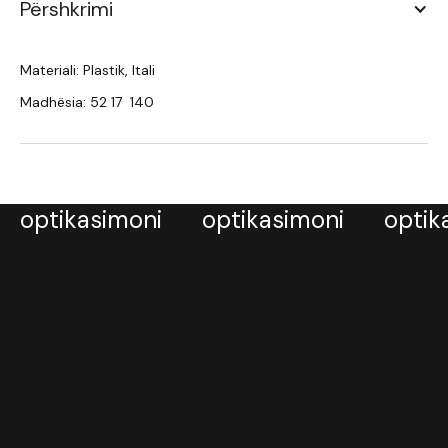
Përshkrimi
Materiali: Plastik, Itali
Madhësia: 52 17 140
optikasimoni
optikasimoni
optik