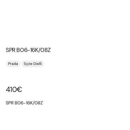
SPR B06-16K/08Z
Prada
Syze Dielli
410
€
SPR B06-16K/08Z