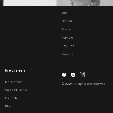
Giorgio Nannini
Lool
Onirico
Prada
Pugnale
Ray-Ban
Versace
Rreth nesh
Mbi Optikën
© 2024 All rights are reserved
Vizita Okulistike
Kontakti
Blog