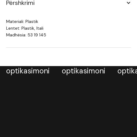
Përshkrimi
Materiali: Plastik
Lentet: Plastik, Itali
Madhësia: 53 19 145
optikasimoni
optikasimoni
optik