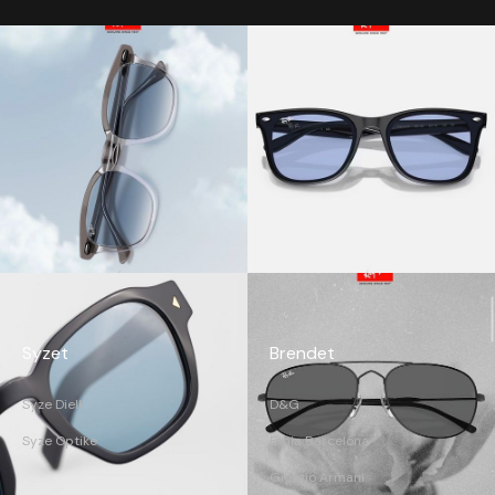
Syzet
Brendet
Syze Dielli
D&G
Syze Optike
Etnia Barcelona
Giorgio Armani