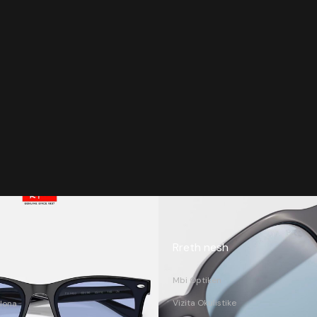
Rreth nesh
Mbi Optikën
Vizita Okulistike
lona