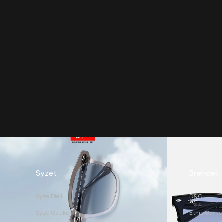
Syzet
Brendet
Syze Dielli
D&G
Syze Optike
Etnia Barce