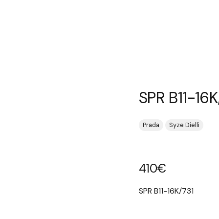
SPR B11-16K
Prada
Syze Dielli
410
€
SPR B11-16K/731